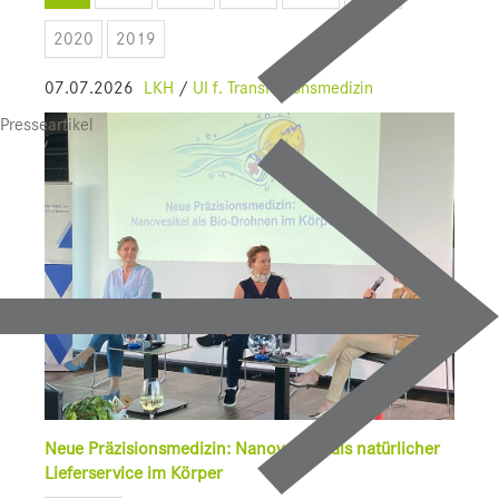
SALK
2020
2019
Bauprojekte
07.07.2026
LKH
/
UI f. Transfusionsmedizin
Presseartikel
UI f. Sportmedizin
Presse
Downloads
Pressebilder
YOUNG.HOPE
Pressekontakt
Neue Präzisionsmedizin: Nanovesikel als natürlicher
Lieferservice im Körper