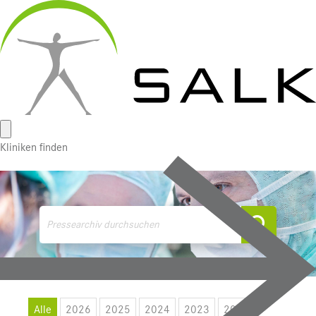
Wichtige Links
Kliniken finden
Alle
2026
2025
2024
2023
2022
Medienmitteilungen