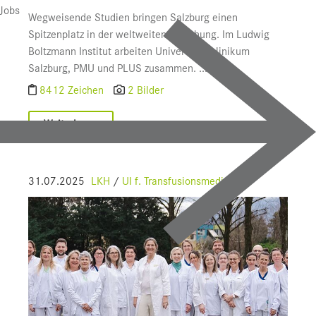
Jobs
Wegweisende Studien bringen Salzburg einen
Spitzenplatz in der weltweiten Forschung. Im Ludwig
Boltzmann Institut arbeiten Universitätsklinikum
Salzburg, PMU und PLUS zusammen. ...
8412 Zeichen
2 Bilder
Weiterlesen
31.07.2025
LKH
/
UI f. Transfusionsmedizin