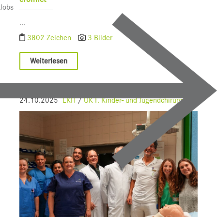
Jobs
...
3802 Zeichen
3 Bilder
Weiterlesen
24.10.2025
LKH
/
UK f. Kinder- und Jugendchirurgie