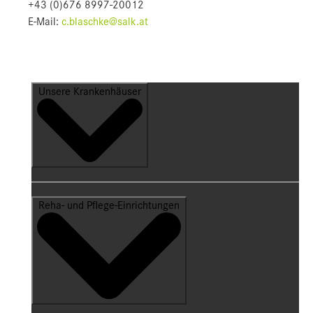
+43 (0)676 8997-20012
E-Mail:
c.blaschke@salk.at
Unsere Krankenhäuser
Reha- und Pflege-Einrichtungen