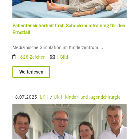
Patientensicherheit first: Schockraumtraining für den
Ernstfall
Medizinische Simulation im Kinderzentrum ...
1628 Zeichen
1 Bild
Weiterlesen
18.07.2025
LKH
/
UK f. Kinder- und Jugendchirurgie