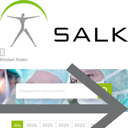
Wichtige Links
Kliniken finden
Alle
2026
2025
2024
2023
2022
Medienmitteilungen