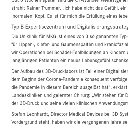
strahlt Rainer Trummer. „Ich habe nicht das Gefühl, ein
‚normalen‘ Kopf. Es ist für mich die Erfüllung eines le
Typ-B-Expertisezentrum und Digitalisierungsstrate
Die Uniklinik für MKG ist eines von 3 so genannten Ty
für Lippen-, Kiefer- und Gaumenspalten und kraniofazi
wir Operationen bei Schädel-Fehlbildungen an Kindern 
langjährigen Patienten ein neues Lebensgefühl schenk
Der Aufbau des 3D-Drucklabors ist Teil einer Digitalisie
dem Beginn der Corona-Pandemie konsequent verfolgen
die Pandemie in diesem Bereich ausgelöst hat“, erklärt
Landeskliniken und gelernter Chirurg: „Wir stehen für D
der 3D-Druck und seine vielen klinischen Anwendungsmög
Stefan Leonhardt, Director Medical Devices bei 3D Syst
Vordergrund steht, haben wir die vergangenen Jahre se