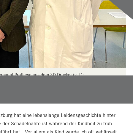
erhaupt-Prothese aus dem 3D-Drucker (v. l.):
linik für Mund-, Kiefer- und Gesichtschirurgie,
ftsführender Oberarzt der Uniklinik für Mund-,
esichtschirurgie.
lzburg hat eine lebenslange Leidensgeschichte hinter
ne der Schädelnähte ist während der Kindheit zu früh
ührt hat. „Vor allem als Kind wurde ich oft gehänselt.