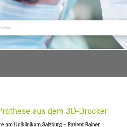
ontakt
t-Prothese aus dem 3D-Drucker
e am Uniklinikum Salzburg – Patient Rainer