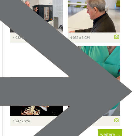
4 032 x 3 024
4 032 x 3 024
1 247 x 924
4 032 x 3 024
weitere ...