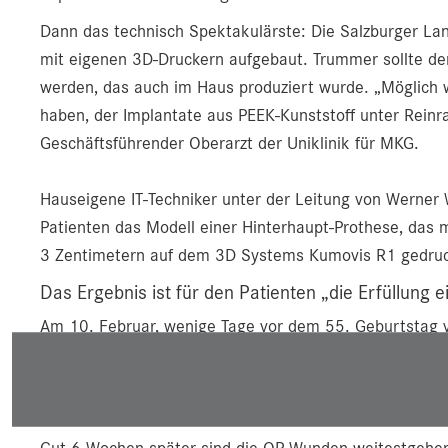
Dann das technisch Spektakulärste: Die Salzburger La
mit eigenen 3D-Druckern aufgebaut. Trummer sollte de
werden, das auch im Haus produziert wurde. „Möglich 
haben, der Implantate aus PEEK-Kunststoff unter Rein
Geschäftsführender Oberarzt der Uniklinik für MKG.
Hauseigene IT-Techniker unter der Leitung von Werner
Patienten das Modell einer Hinterhaupt-Prothese, das 
3 Zentimetern auf dem 3D Systems Kumovis R1 gedruc
Das Ergebnis ist für den Patienten „die Erfüllung 
Am 10. Februar, wenige Tage vor dem 55. Geburtstag v
Oberarzt Enzinger den Eingriff durch, der 6 Stunden dau
haben das Implantat mit 4 Platten und je 4 Schrauben 
fügt er hinzu: „Das hält bombenfest!“
Gut 6 Wochen später sind die OP-Wunden weitestgehend ve