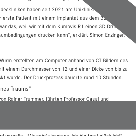
ndeskliniken haben seit 2021 am Uniklinikum ein Labor
r erste Patient mit einem Implantat aus dem 3D-Drucker
war das, weil wir mit dem Kumovis R1 einen 3D-Drucker
raumbedingungen drucken kann“, erklärt Simon Enzinger,
 Wurm erstellten am Computer anhand von CT-Bildern des
mit einem Durchmesser von 12 und einer Dicke von bis zu
kt wurde. Der Druckprozess dauerte rund 10 Stunden.
eines Traums“
on Rainer Trummer, führten Professor Gaggl und
erte – eine vergleichsweise „kurze“ Zeit. Enzinger: „Wir
an die Schädeldecke fixiert.“ Und mit einem Schmunzeln
rheilt: „Mir geht’s bestens, ich bin total glücklich!“,