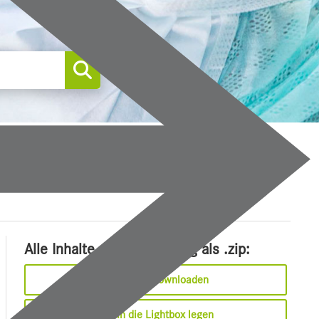
0
Alle Inhalte dieser Meldung als .zip:
Sofort downloaden
In die Lightbox legen