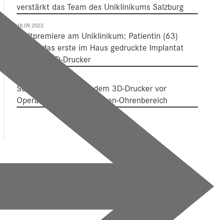
verstärkt das Team des Uniklinikums Salzburg
18.09.2023
Weltpremiere am Uniklinikum: Patientin (63)
erhielt das erste im Haus gedruckte Implantat
aus dem 3D-Drucker
28.04.2023
Schädel-Modelle aus dem 3D-Drucker vor
Operationen im Hals-Nasen-Ohrenbereich