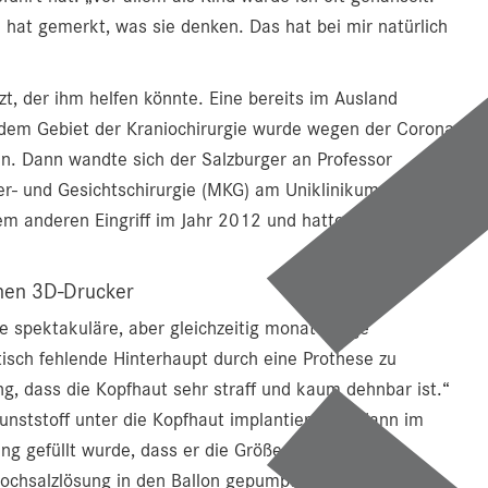
hat gemerkt, was sie denken. Das hat bei mir natürlich
t, der ihm helfen könnte. Eine bereits im Ausland
dem Gebiet der Kraniochirurgie wurde wegen der Corona-
. Dann wandte sich der Salzburger an Professor
fer- und Gesichtschirurgie (MKG) am Uniklinikum Salzburg,
m anderen Eingriff im Jahr 2012 und hatte vollstes
enen 3D-Drucker
e spektakuläre, aber gleichzeitig monatelange
isch fehlende Hinterhaupt durch eine Prothese zu
ng, dass die Kopfhaut sehr straff und kaum dehnbar ist.“
nststoff unter die Kopfhaut implantiert, der dann im
g gefüllt wurde, dass er die Größe des geplanten
Kochsalzlösung in den Ballon gepumpt.