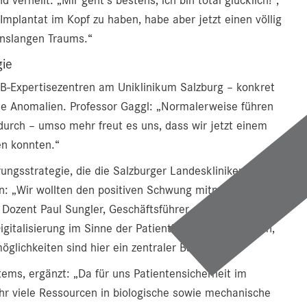
 Implantat im Kopf zu haben, habe aber jetzt einen völlig
benslangen Traums.“
gie
p-B-Expertisezentren am Uniklinikum Salzburg – konkret
ale Anomalien. Professor Gaggl: „Normalerweise führen
durch – umso mehr freut es uns, dass wir jetzt einem
en konnten.“
rungsstrategie, die die Salzburger Landeskliniken seit
: „Wir wollten den positiven Schwung mitnehmen, den
 Dozent Paul Sungler, Geschäftsführer der Salzburger
igitalisierung im Sinne der Patientinnen und Patienten,
lichkeiten sind hier ein zentraler Baustein.“
ems, ergänzt: „Da für uns Patientensicherheit im
hr viele Ressourcen in biologische sowie mechanische