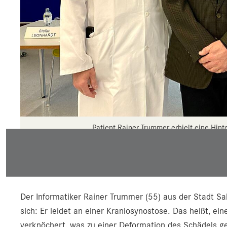
Patient Rainer Trummer erhielt eine Hint
Professor Alexander Gaggl, Vorstand der Unik
Rainer Trummer, DDr. Simon Enzinger, Geschä
Kiefer- und G
Der Informatiker Rainer Trummer (55) aus der Stadt Sa
sich: Er leidet an einer Kraniosynostose. Das heißt, ei
verknöchert, was zu einer Deformation des Schädels gef