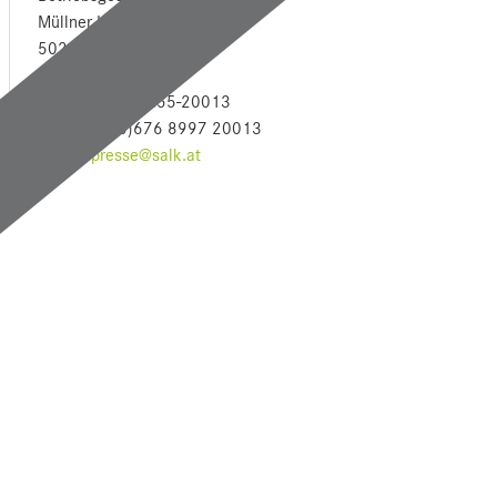
Müllner Hauptstraße 48
5020 Salzburg
Tel: +43 (0)5 7255-20013
Mob: +43 (0)676 8997 20013
E-Mail:
presse@salk.at