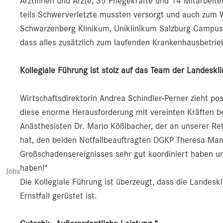
Ärztinnen und Ärzte, 35 Pflegekräfte und 14 Mitarbeite
teils Schwerverletzte mussten versorgt und auch zum W
Schwarzenberg Klinikum, Uniklinikum Salzburg Campus
dass alles zusätzlich zum laufenden Krankenhausbetrie
Kollegiale Führung ist stolz auf das Team der Landesk
Wirtschaftsdirektorin Andrea Schindler-Perner zieht po
diese enorme Herausforderung mit vereinten Kräften b
Anästhesisten Dr. Mario Kößlbacher, der an unserer Re
hat, den beiden Notfallbeauftragten DGKP Theresa Man
Großschadensereignisses sehr gut koordiniert haben un
haben!“
Jobs
Die Kollegiale Führung ist überzeugt, dass die Landes
Ernstfall gerüstet ist.