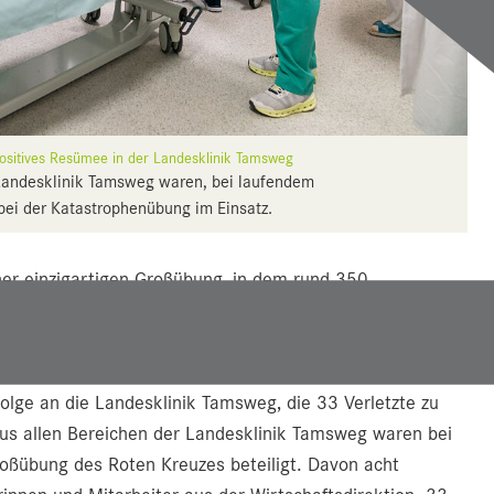
sitives Resümee in der Landesklinik Tamsweg
 Landesklinik Tamsweg waren, bei laufendem
ei der Katastrophenübung im Einsatz.
r einzigartigen Großübung, in dem rund 350
eiten konfrontiert wurden. Die Übungsannahme: Ein
etzten direkt neben der hochwasserführenden Mur.
ie etwa ein Lawinenabgang sowie ein Flugzeugabsturz
olge an die Landesklinik Tamsweg, die 33 Verletzte zu
aus allen Bereichen der Landesklinik Tamsweg waren bei
ßübung des Roten Kreuzes beteiligt. Davon acht