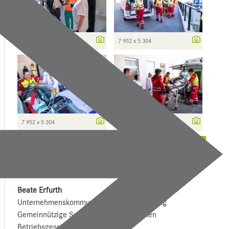
7 952 x 5 304
7 952 x 5 304
7 952 x 5 304
7 952 x 5 304
weitere ...
Kontakt
Beate Erfurth
Unternehmens­kommunikation und Marketing
Gemeinnützige Salzburger Landeskliniken
Betriebsgesellschaft mbH