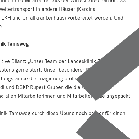
rinnen und Mitarbeiter aus der Wirtschaftsdirektion. 33
eitertransport in andere Häuser (Kardinal
 LKH und Unfallkrankenhaus) vorbereitet werden. Und
b.
linik Tamsweg
sitive Bilanz: „Unser Team der Landesklinik Tamsweg hat
estens gemeistert. Unser besonderer Dank gilt unserem
ttungsrampe die Triagierung professionell durchgeführt
dl und DGKP Rupert Gruber, die die Übung dieses
d allen Mitarbeiterinnen und Mitarbeitern, die angepackt
klinik Tamsweg durch diese Übung noch besser für einen