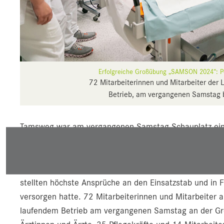
Erfolgreiche Großübung „SAMSON 2024“: Po
72 Mitarbeiterinnen und Mitarbeiter der
Betrieb, am vergangenen Samstag b
Tamsweg war am vergangenen Samstag Schauplatz eine
Einsatzkräfte mit vielen unterschiedlichen Schwierigk
schweres Zugsunglück mit Dutzenden, teils Schwerverl
Damit nicht genug: Weitere fiktive Übungsszenarien w
stellten höchste Ansprüche an den Einsatzstab und in F
versorgen hatte. 72 Mitarbeiterinnen und Mitarbeiter 
laufendem Betrieb am vergangenen Samstag an der Gro