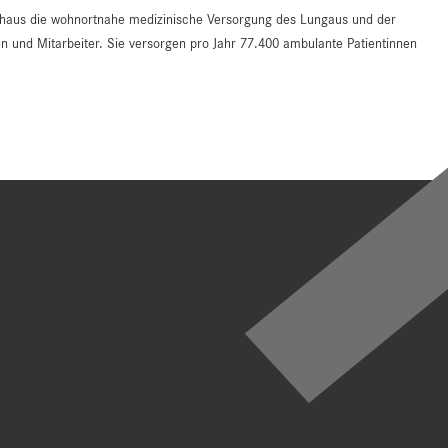
enhaus die wohnortnahe medizinische Versorgung des Lungaus und der
n und Mitarbeiter. Sie versorgen pro Jahr 77.400 ambulante Patientinnen