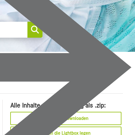
0
Alle Inhalte dieser Meldung als .zip:
Sofort downloaden
In die Lightbox legen