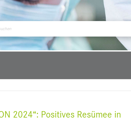
ontakt
ON 2024“: Positives Resümee in