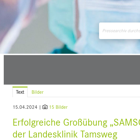
Medienmitteilungen
Downloads
Pressek
Text
Bilder
15.04.2024 |
15 Bilder
Erfolgreiche Großübung „SAMS
der Landesklinik Tamsweg