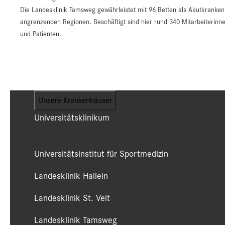
Die Landesklinik Tamsweg gewährleistet mit 96 Betten als Akutkrank
angrenzenden Regionen. Beschäftigt sind hier rund 340 Mitarbeiterinne
und Patienten.
Unsere Krankenhäuser
Universitätsklinikum
(Campus LKH und Campus CDK)
Universitätsinstitut für Sportmedizin
Landesklinik Hallein
Landesklinik St. Veit
Landesklinik Tamsweg