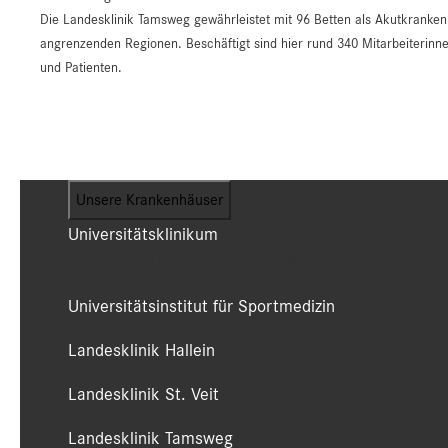
Die Landesklinik Tamsweg gewährleistet mit 96 Betten als Akutkrank
angrenzenden Regionen. Beschäftigt sind hier rund 340 Mitarbeiterinne
und Patienten.
Unsere Krankenhäuser
Universitätsklinikum
(Campus LKH und Campus CDK)
Universitätsinstitut für Sportmedizin
Landesklinik Hallein
Landesklinik St. Veit
Landesklinik Tamsweg