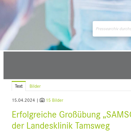
Medienmitteilungen
Downloads
Pressek
Text
Bilder
15.04.2024 |
15 Bilder
Erfolgreiche Großübung „SAMS
der Landesklinik Tamsweg