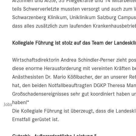
Ärztinnen und Ärzte, 35 Pflegekräfte und 14 Mitarbeite
teils Schwerverletzte mussten versorgt und auch zum W
Schwarzenberg Klinikum, Uniklinikum Salzburg Campus
dass alles zusätzlich zum laufenden Krankenhausbetrie
Kollegiale Führung ist stolz auf das Team der Landesk
Wirtschaftsdirektorin Andrea Schindler-Perner zieht po
diese enorme Herausforderung mit vereinten Kräften b
Anästhesisten Dr. Mario Kößlbacher, der an unserer Re
hat, den beiden Notfallbeauftragten DGKP Theresa Man
Großschadensereignisses sehr gut koordiniert haben un
haben!“
Jobs
Die Kollegiale Führung ist überzeugt, dass die Landes
Ernstfall gerüstet ist.