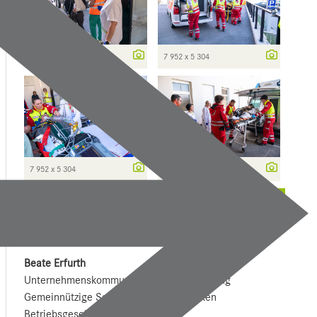
7 952 x 5 304
7 952 x 5 304
7 952 x 5 304
7 952 x 5 304
weitere ...
Kontakt
Beate Erfurth
Unternehmens­kommunikation und Marketing
Gemeinnützige Salzburger Landeskliniken
Betriebsgesellschaft mbH