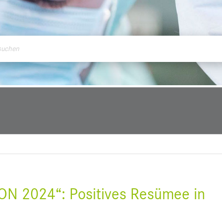
ontakt
ON 2024“: Positives Resümee in