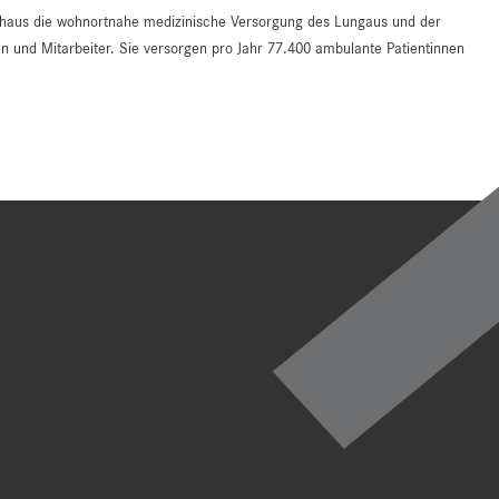
enhaus die wohnortnahe medizinische Versorgung des Lungaus und der
n und Mitarbeiter. Sie versorgen pro Jahr 77.400 ambulante Patientinnen