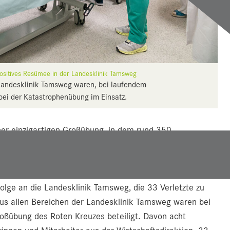
sitives Resümee in der Landesklinik Tamsweg
 Landesklinik Tamsweg waren, bei laufendem
ei der Katastrophenübung im Einsatz.
r einzigartigen Großübung, in dem rund 350
eiten konfrontiert wurden. Die Übungsannahme: Ein
etzten direkt neben der hochwasserführenden Mur.
ie etwa ein Lawinenabgang sowie ein Flugzeugabsturz
olge an die Landesklinik Tamsweg, die 33 Verletzte zu
aus allen Bereichen der Landesklinik Tamsweg waren bei
ßübung des Roten Kreuzes beteiligt. Davon acht