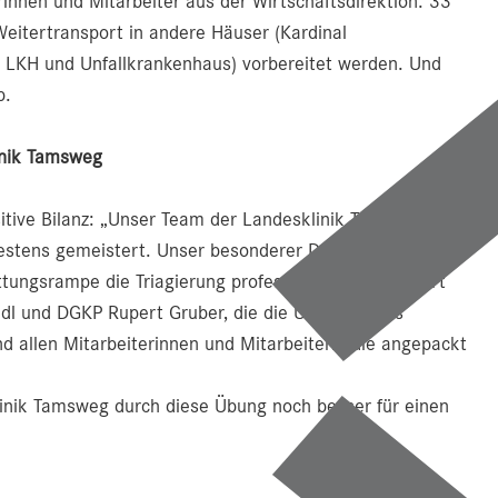
rinnen und Mitarbeiter aus der Wirtschaftsdirektion. 33
eitertransport in andere Häuser (Kardinal
 LKH und Unfallkrankenhaus) vorbereitet werden. Und
b.
linik Tamsweg
sitive Bilanz: „Unser Team der Landesklinik Tamsweg hat
estens gemeistert. Unser besonderer Dank gilt unserem
ttungsrampe die Triagierung professionell durchgeführt
dl und DGKP Rupert Gruber, die die Übung dieses
d allen Mitarbeiterinnen und Mitarbeitern, die angepackt
klinik Tamsweg durch diese Übung noch besser für einen