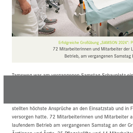
Erfolgreiche Großübung „SAMSON 2024“: Po
72 Mitarbeiterinnen und Mitarbeiter der
Betrieb, am vergangenen Samstag b
Tamsweg war am vergangenen Samstag Schauplatz eine
Einsatzkräfte mit vielen unterschiedlichen Schwierigk
schweres Zugsunglück mit Dutzenden, teils Schwerverl
Damit nicht genug: Weitere fiktive Übungsszenarien w
stellten höchste Ansprüche an den Einsatzstab und in F
versorgen hatte. 72 Mitarbeiterinnen und Mitarbeiter 
laufendem Betrieb am vergangenen Samstag an der Gro