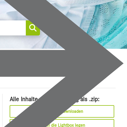
0
Alle Inhalte dieser Meldung als .zip:
Sofort downloaden
In die Lightbox legen