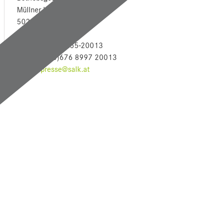
Müllner Hauptstraße 48
5020 Salzburg
Tel: +43 (0)5 7255-20013
Mob: +43 (0)676 8997 20013
E-Mail:
presse@salk.at