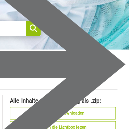
0
Alle Inhalte dieser Meldung als .zip:
Sofort downloaden
In die Lightbox legen