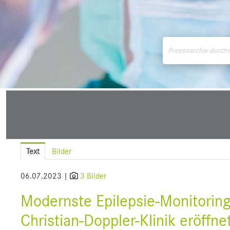
Medienmitteilungen
Downloads
Pressek
Text
Bilder
06.07.2023 |
3 Bilder
Modernste Epilepsie-Monitorin
Christian-Doppler-Klinik eröffne