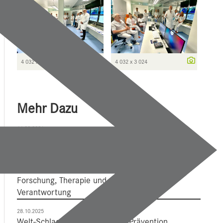
4 032 x 3 024
4 032 x 3 024
Mehr Dazu
11.03.2026
Paracelsus 10.000: Leuchtturm und Datenschatz
03.11.2025
Epilepsien und Neurologische Erkrankungen:
Forschung, Therapie und gesellschaftliche
Verantwortung
28.10.2025
Welt-Schlaganfalltag setzt auf Prävention