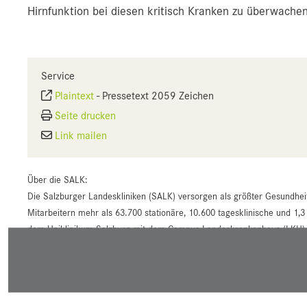
Hirnfunktion bei diesen kritisch Kranken zu überwachen
Service
Plaintext
-
Pressetext 2059 Zeichen
Seite drucken
Link mailen
Über die SALK:
Die Salzburger Landeskliniken (SALK) versorgen als größter Gesundhei
Mitarbeitern mehr als 63.700 stationäre, 10.600 tagesklinische und 1,3
dem Uniklinikum Salzburg mit dem Campus Landeskrankenhaus (LKH) un
Landeskliniken in Hallein, St. Veit sowie Tamsweg und halten Anteile 