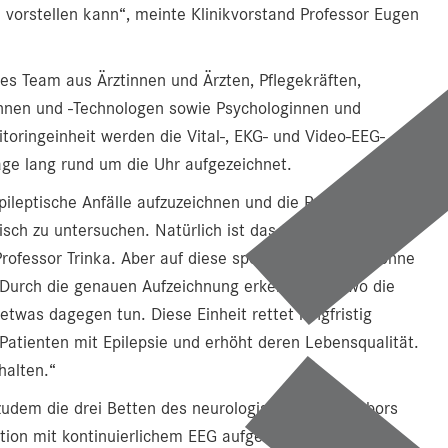
 vorstellen kann“, meinte Klinikvorstand Professor Eugen
lles Team aus Ärztinnen und Ärzten, Pflegekräften,
innen und -Technologen sowie Psychologinnen und
itoringeinheit werden die Vital-, EKG- und Video-EEG-
age lang rund um die Uhr aufgezeichnet.
ileptische Anfälle aufzuzeichnen und die Patientinnen
ch zu untersuchen. Natürlich ist das für die
ofessor Trinka. Aber auf diese spezielle Situation könne
„Durch die genauen Aufzeichnung erkennen wir, wo die
twas dagegen tun. Diese Einheit rettet langfristig
 Patienten mit Epilepsie und erhöht deren Lebensqualität.
halten.“
 zudem die drei Betten des neurologischen Schlaflabors
tion mit kontinuierlichem EEG aufgezeichnet, um die