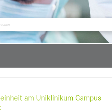
ontakt
geinheit am Uniklinikum Campus
t