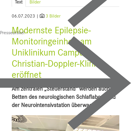
Text
Bilder
SALK
06.07.2023 |
3 Bilder
Bauprojekte
Modernste Epilepsie-
Presseartikel
UI f. Sportmedizin
Monitoringeinheit am
Presse
Uniklinikum Campus
Downloads
Christian-Doppler-Klinik
Pressebilder
eröffnet
YOUNG.HOPE
Am zentralen „Steuerstand“ werden auch die
Pressekontakt
Betten des neurologischen Schlaflabors und
der Neurointensivstation überwacht