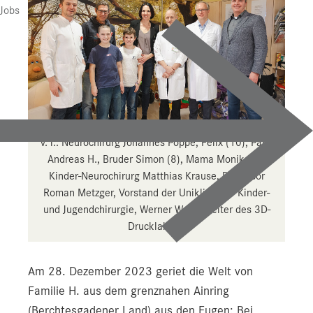
Jobs
v. l.: Neurochirurg Johannes Pöppe, Felix (10), Papa
Andreas H., Bruder Simon (8), Mama Monika H.,
Kinder-Neurochirurg Matthias Krause, Professor
Roman Metzger, Vorstand der Uniklinik für Kinder-
und Jugendchirurgie, Werner Wurm, Leiter des 3D-
Drucklabors.
Am 28. Dezember 2023 geriet die Welt von
Familie H. aus dem grenznahen Ainring
(Berchtesgadener Land) aus den Fugen: Bei