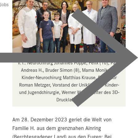
Jobs
v. l.: Neurochirurg Johannes Pöppe, Felix (10), Papa
Andreas H., Bruder Simon (8), Mama Monika H.,
Kinder-Neurochirurg Matthias Krause, Professor
Roman Metzger, Vorstand der Uniklinik für Kinder-
und Jugendchirurgie, Werner Wurm, Leiter des 3D-
Drucklabors.
Am 28. Dezember 2023 geriet die Welt von
Familie H. aus dem grenznahen Ainring
(Berchtesgadener Land) aus den Fugen: Bei