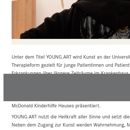
Unter dem Titel YOUNG.ART wird Kunst an der Universitä
Therapieform gezielt für junge Patientinnen und Patient
Erkrankungen über längere Zeiträume im Krankenhaus 
Kanten" sowie "Der Gedanke in mir" wurden im vergang
Therapeutinnen und Therapeuten in enger Zusammenarbei
entstandenen Bilder und Skulpturen wurden bei einer 
McDonald Kinderhilfe Hauses präsentiert.
YOUNG.ART nutzt die Heilkraft aller Sinne und setzt di
Neben dem Zugang zur Kunst werden Wahrnehmung, Mot