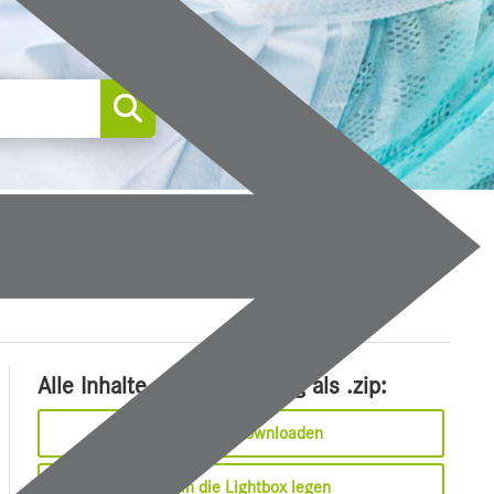
0
Alle Inhalte dieser Meldung als .zip:
Sofort downloaden
In die Lightbox legen