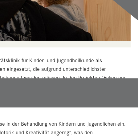
tsklinik für Kinder- und Jugendheilkunde als
en eingesetzt, die aufgrund unterschiedlichster
behandelt werden müssen. In den Projekten "Ecken und
enen Jahr Patientinnen und Patienten von
t mit der Heilstättenschule der Klinik begleitet. Die
Ausstellung im tollen Ambiente des neuen Ronald
ese in der Behandlung von Kindern und Jugendlichen ein.
orik und Kreativität angeregt, was den