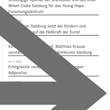
Wheel Clubs Salzburg für das Young.Hope-
Forschungszentrum
08.04.2024
Uniklinikum Salzburg setzt bei Kindern und
Jugendlichen auf die Heilkraft der Kunst
22.01.2024
Kinder-Neurochirurg Prof. Matthias Krause
verstärkt das Team des Uniklinikums Salzburg
03.11.2022
Erfolgreiche neue Studie im Kampf gegen
Adipositas
13.09.2022
YOUNG.HOPE – Ein Forschungszentrum des
Uniklinikums Salzburg