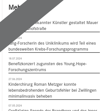
Mehr Dazu
11.02.2025
International bekannter Künstler gestaltet Mauer
an der Lindhofstraße
24.07.2024
Jung-Forscherin des Uniklinikums wird Teil eines
bundesweiten Krebs-Forschungsprogramms
18.07.2024
Benefizkonzert zugunsten des Young.Hope-
Forschungszentrums
27.06.2024
Kinderchirurg Roman Metzger konnte
lebensbedrohenden Geburtsfehler bei Zwillingen
minimalinvasiv beheben
07.05.2024
Großzügige Spende der Brandboxx und des Inner