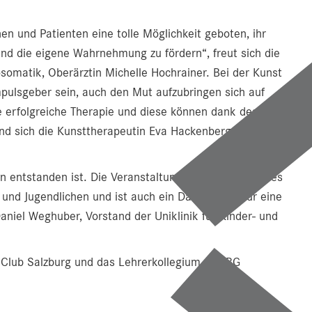
n und Patienten eine tolle Möglichkeit geboten, ihr
nd die eigene Wahrnehmung zu fördern“, freut sich die
somatik, Oberärztin Michelle Hochrainer. Bei der Kunst
mpulsgeber sein, auch den Mut aufzubringen sich auf
e erfolgreiche Therapie und diese können dank des
sind sich die Kunsttherapeutin Eva Hackenberg und
 entstanden ist. Die Veranstaltung zeigt unglaubliches
r und Jugendlichen und ist auch ein Dankeschön für eine
 Daniel Weghuber, Vorstand der Uniklinik für Kinder- und
 Club Salzburg und das Lehrerkollegium des BG