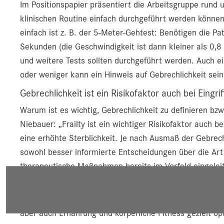
Im Positionspapier präsentiert die Arbeitsgruppe rund
klinischen Routine einfach durchgeführt werden können
einfach ist z. B. der 5-Meter-Gehtest: Benötigen die Pa
Sekunden (die Geschwindigkeit ist dann kleiner als 0,8 
und weitere Tests sollten durchgeführt werden. Auch e
oder weniger kann ein Hinweis auf Gebrechlichkeit sein
Gebrechlichkeit ist ein Risikofaktor auch bei Eingr
Warum ist es wichtig, Gebrechlichkeit zu definieren bz
Niebauer: „Frailty ist ein wichtiger Risikofaktor auch b
eine erhöhte Sterblichkeit. Je nach Ausmaß der Gebrech
sowohl besser informierte Entscheidungen über die Art 
therapeutische Maßnahmen bereits im Vorfeld eingelei
Daher enthält das Positionspapier auch Empfehlungen zu
Niebauer. Dabei geht es darum, wie Patientinnen und Pa
aber auch Ernährung und körperliche Fitness gezielt o