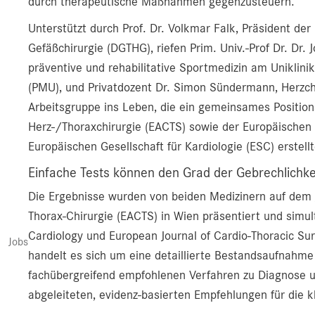
durch therapeutische Maßnahmen gegenzusteuern.
Unterstützt durch Prof. Dr. Volkmar Falk, Präsident der
Gefäßchirurgie (DGTHG), riefen Prim. Univ.-Prof Dr. Dr. 
präventive und rehabilitative Sportmedizin am Uniklini
(PMU), und Privatdozent Dr. Simon Sündermann, Herzchiru
Arbeitsgruppe ins Leben, die ein gemeinsames Positio
Herz-/Thoraxchirurgie (EACTS) sowie der Europäischen G
Europäischen Gesellschaft für Kardiologie (ESC) erstell
Einfache Tests können den Grad der Gebrechlichkei
Die Ergebnisse wurden von beiden Medizinern auf dem J
Thorax-Chirurgie (EACTS) in Wien präsentiert und simul
Cardiology und European Journal of Cardio-Thoracic Sur
Jobs
handelt es sich um eine detaillierte Bestandsaufnahme
fachübergreifend empfohlenen Verfahren zu Diagnose u
abgeleiteten, evidenz-basierten Empfehlungen für die kl