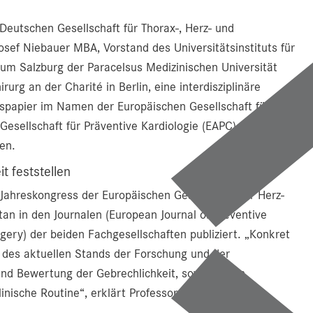
 Deutschen Gesellschaft für Thorax-, Herz- und
Josef Niebauer MBA, Vorstand des Universitätsinstituts für
kum Salzburg der Paracelsus Medizinischen Universität
rg an der Charité in Berlin, eine interdisziplinäre
nspapier im Namen der Europäischen Gesellschaft für
esellschaft für Präventive Kardiologie (EAPC) der
ten.
t feststellen
ahreskongress der Europäischen Gesellschaft für Herz-
tan in den Journalen (European Journal of Preventive
gery) der beiden Fachgesellschaften publiziert. „Konkret
 des aktuellen Stands der Forschung und der
nd Bewertung der Gebrechlichkeit, sowie davon
inische Routine“, erklärt Professor Niebauer.