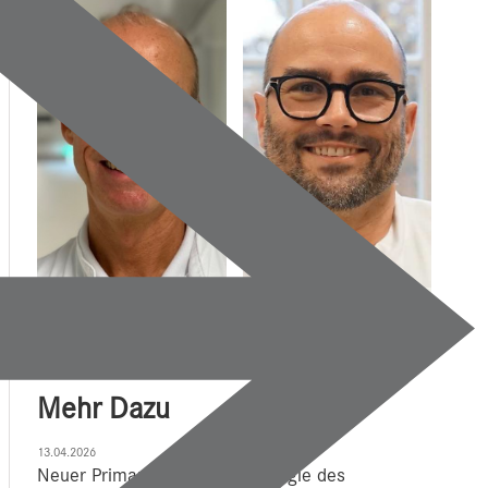
244 x 380
407 x 647
Mehr Dazu
13.04.2026
Neuer Primar für die Herzchirurgie des