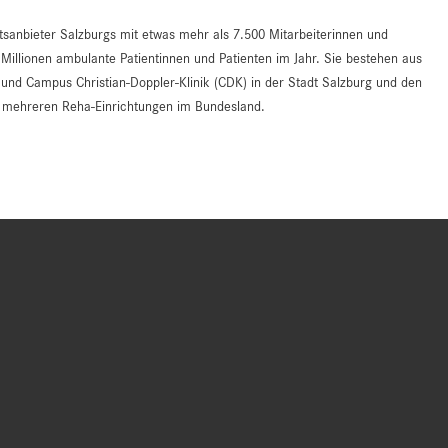
tsanbieter Salzburgs mit etwas mehr als 7.500 Mitarbeiterinnen und
 Millionen ambulante Patientinnen und Patienten im Jahr. Sie bestehen aus
d Campus Christian-Doppler-Klinik (CDK) in der Stadt Salzburg und den
an mehreren Reha-Einrichtungen im Bundesland.