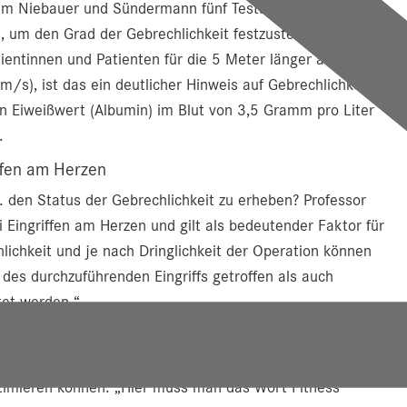
 um Niebauer und Sündermann fünf Tests, die auch in der
, um den Grad der Gebrechlichkeit festzustellen. Sehr
tientinnen und Patienten für die 5 Meter länger als 6
m/s), ist das ein deutlicher Hinweis auf Gebrechlichkeit
in Eiweißwert (Albumin) im Blut von 3,5 Gramm pro Liter
.
iffen am Herzen
w. den Status der Gebrechlichkeit zu erheben? Professor
ei Eingriffen am Herzen und gilt als bedeutender Faktor für
lichkeit und je nach Dringlichkeit der Operation können
des durchzuführenden Eingriffs getroffen als auch
tet werden.“
r Prähabilitation, dem Spezialgebiet von Professor
tienten allgemein und vor Eingriffen die Medikation,
ptimieren können. „Hier muss man das Wort Fitness