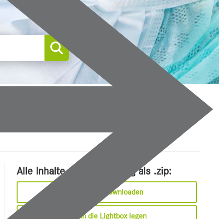
0
Alle Inhalte dieser Meldung als .zip:
Sofort downloaden
In die Lightbox legen