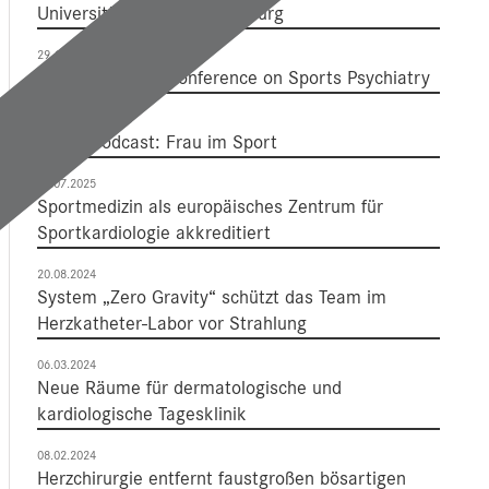
Universitätsklinikums Salzburg
29.10.2025
3. International Conference on Sports Psychiatry
28.08.2025
Neuer Podcast: Frau im Sport
24.07.2025
Sportmedizin als europäisches Zentrum für
Sportkardiologie akkreditiert
20.08.2024
System „Zero Gravity“ schützt das Team im
Herzkatheter-Labor vor Strahlung
06.03.2024
Neue Räume für dermatologische und
kardiologische Tagesklinik
08.02.2024
Herzchirurgie entfernt faustgroßen bösartigen