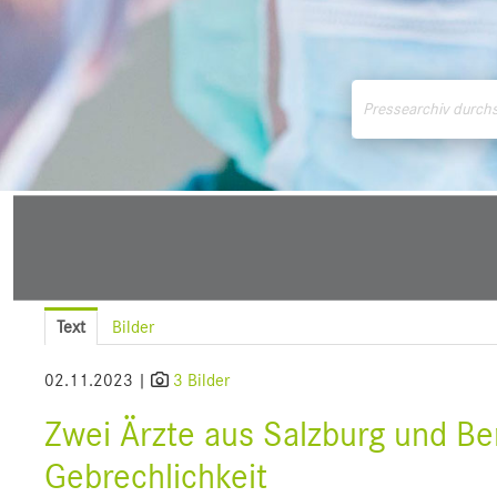
Medienmitteilungen
Downloads
Pressek
Text
Bilder
02.11.2023 |
3 Bilder
Zwei Ärzte aus Salzburg und Ber
Gebrechlichkeit