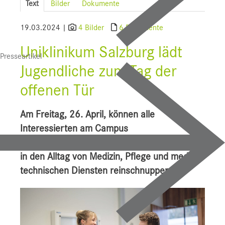
Text
Bilder
Dokumente
SALK
19.03.2024 |
4 Bilder
6 Dokumente
Bauprojekte
Uniklinikum Salzburg lädt
Presseartikel
UI f. Sportmedizin
Jugendliche zum Tag der
Presse
offenen Tür
Downloads
Am Freitag, 26. April, können alle
Pressebilder
Interessierten am Campus
Landeskrankenhaus (LKH) von 9 bis 18 Uhr
YOUNG.HOPE
in den Alltag von Medizin, Pflege und medizin-
Pressekontakt
technischen Diensten reinschnuppern