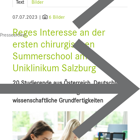
Text
Bilder
SALK
07.07.2023 |
6 Bilder
Bauprojekte
Reges Interesse an der
Presseartikel
UI f. Sportmedizin
ersten chirurgischen
Presse
Summerschool am
Downloads
Uniklinikum Salzburg
Pressebilder
20 Studierende aus Österreich, Deutschland
YOUNG.HOPE
und Südtirol lernen chirurgische und
wissenschaftliche Grundfertigkeiten
Pressekontakt