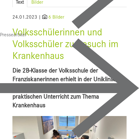
Text
Bilder
SALK
24.01.2023 |
6 Bilder
Bauprojekte
Volksschülerinnen und
Presseartikel
UI f. Sportmedizin
Volksschüler zu Besuch im
Presse
Krankenhaus
Downloads
Die 2B-Klasse der Volksschule der
Pressebilder
Franziskanerinnen erhielt in der Uniklinik für
Mund-, Kiefer- und Gesichtschirurgie
YOUNG.HOPE
praktischen Unterricht zum Thema
Pressekontakt
Krankenhaus