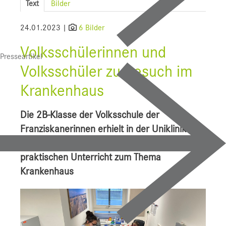
Text
Bilder
SALK
24.01.2023 |
6 Bilder
Bauprojekte
Volksschülerinnen und
Presseartikel
UI f. Sportmedizin
Volksschüler zu Besuch im
Presse
Krankenhaus
Downloads
Die 2B-Klasse der Volksschule der
Pressebilder
Franziskanerinnen erhielt in der Uniklinik für
Mund-, Kiefer- und Gesichtschirurgie
YOUNG.HOPE
praktischen Unterricht zum Thema
Pressekontakt
Krankenhaus